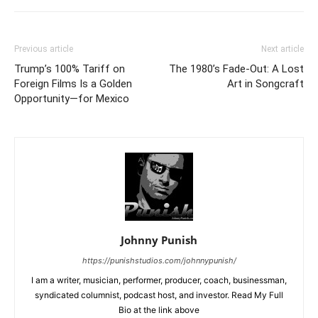
Previous article
Next article
Trump’s 100% Tariff on
The 1980’s Fade-Out: A Lost
Foreign Films Is a Golden
Art in Songcraft
Opportunity—for Mexico
Johnny Punish
https://punishstudios.com/johnnypunish/
I am a writer, musician, performer, producer, coach, businessman,
syndicated columnist, podcast host, and investor. Read My Full
Bio at the link above